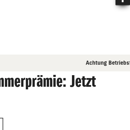
Achtung Betriebsferi
mmerprämie: Jetzt