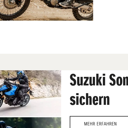
Suzuki So
sichern
MEHR ERFAHREN